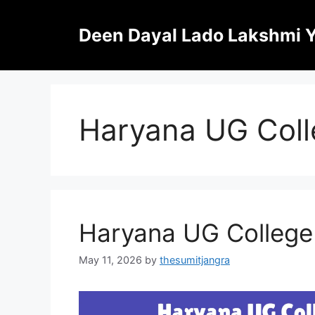
Skip
to
Deen Dayal Lado Lakshmi 
content
Haryana UG Coll
Haryana UG College
May 11, 2026
by
thesumitjangra