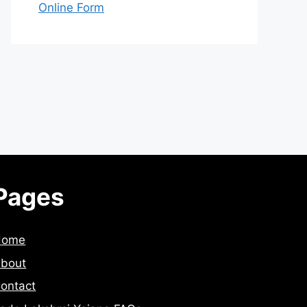
Online Form
Pages
Home
bout
ontact