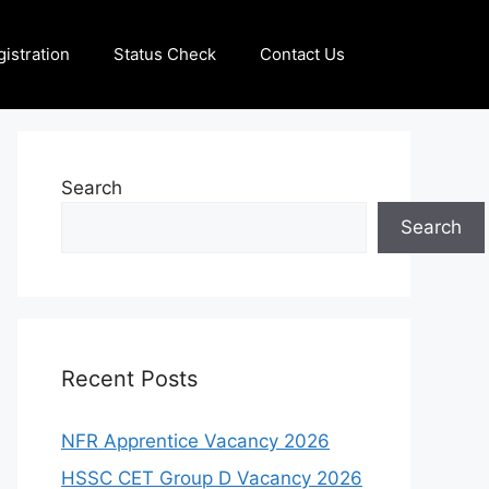
istration
Status Check
Contact Us
Search
Search
Recent Posts
NFR Apprentice Vacancy 2026
HSSC CET Group D Vacancy 2026