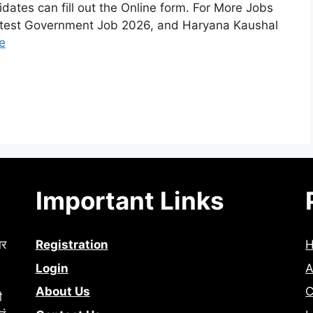
dates can fill out the Online form. For More Jobs
 latest Government Job 2026, and Haryana Kaushal
e
Important Links
ार
Registration
Login
A
About Us
C
ी