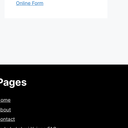
Online Form
Pages
Home
bout
ontact