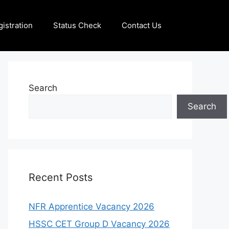
istration
Status Check
Contact Us
Search
Search
Recent Posts
NFR Apprentice Vacancy 2026
HSSC CET Group D Vacancy 2026