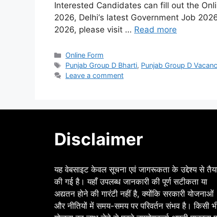
Interested Candidates can fill out the On
2026, Delhi‘s latest Government Job 20
2026, please visit …
Read more
Categories
Online Form
Tags
Punjab Group D Bharti
,
Punjab Group D Vacan
Leave a comment
Disclaimer
यह वेबसाइट केवल सूचना एवं जागरूकता के उद्देश्य से तैय
की गई है। यहाँ उपलब्ध जानकारी की पूर्ण सटीकता या
अद्यतन होने की गारंटी नहीं है, क्योंकि सरकारी योजनाओं
और नीतियों में समय-समय पर परिवर्तन संभव है। किसी भ