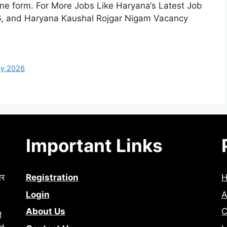
line form. For More Jobs Like Haryana‘s Latest Job
26, and Haryana Kaushal Rojgar Nigam Vacancy
cy 2026
Important Links
ार
Registration
Login
A
About Us
C
ी